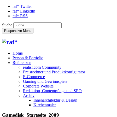
raf* Twitter
raf* LinkedIn
raf* RSS
Suche
Responsive Menu
Home
Person & Portfolio
Referenzen
realisr.com Community
Preisrechner und Produktkonfigurator
E-Commerce
Gaming und Gewinnspiele
Corporate Website
Redaktion, Contentpflege und SEO
Archiv
Innenarchitektur & Design
Kirchenmaler
Gamedisk_Startseite_2009