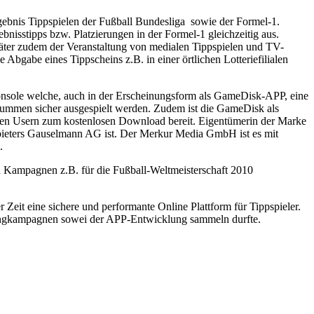
ebnis Tippspielen der Fußball Bundesliga sowie der Formel-1.
bnisstipps bzw. Platzierungen in der Formel-1 gleichzeitig aus.
äter zudem der Veranstaltung von medialen Tippspielen und TV-
be eines Tippscheins z.B. in einer örtlichen Lotteriefilialen
onsole welche, auch in der Erscheinungsform als GameDisk-APP, eine
nnsummen sicher ausgespielt werden. Zudem ist die GameDisk als
en Usern zum kostenlosen Download bereit. Eigentümerin der Marke
nbieters Gauselmann AG ist. Der Merkur Media GmbH ist es mit
.
 Kampagnen z.B. für die Fußball-Weltmeisterschaft 2010
eit eine sichere und performante Online Plattform für Tippspieler.
tingkampagnen sowei der APP-Entwicklung sammeln durfte.