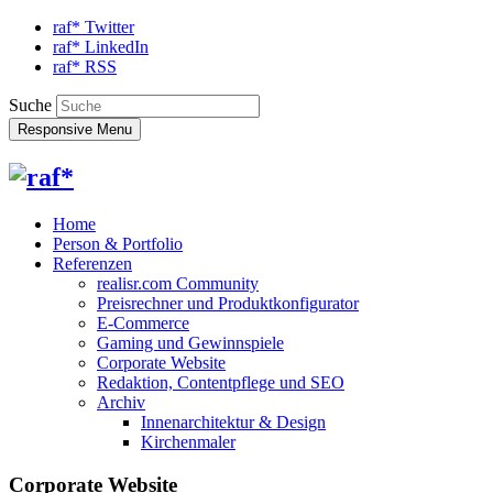
raf* Twitter
raf* LinkedIn
raf* RSS
Suche
Responsive Menu
Home
Person & Portfolio
Referenzen
realisr.com Community
Preisrechner und Produktkonfigurator
E-Commerce
Gaming und Gewinnspiele
Corporate Website
Redaktion, Contentpflege und SEO
Archiv
Innenarchitektur & Design
Kirchenmaler
Corporate Website