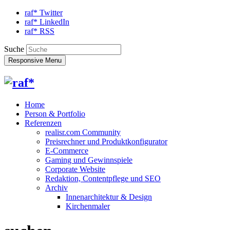
raf* Twitter
raf* LinkedIn
raf* RSS
Suche
Responsive Menu
Home
Person & Portfolio
Referenzen
realisr.com Community
Preisrechner und Produktkonfigurator
E-Commerce
Gaming und Gewinnspiele
Corporate Website
Redaktion, Contentpflege und SEO
Archiv
Innenarchitektur & Design
Kirchenmaler